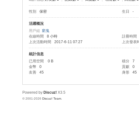
性別
保密
生日
-
活躍概況
用戶組
窮鬼
在線時間
8 小時
註冊時間
上次活動時間
2017-6-11 07:27
上次發表
統計信息
已用空間
0 B
積分
7
金幣
0
貢獻
0
友善
45
身形
45
Powered by
Discuz!
X3.5
© 2001-2026
Discuz! Team
.