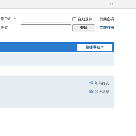
切
換
用戶名
自動登錄
找回密碼
到
寬
密碼
立即註冊
登錄
版
快捷導航
加為好友
發送消息