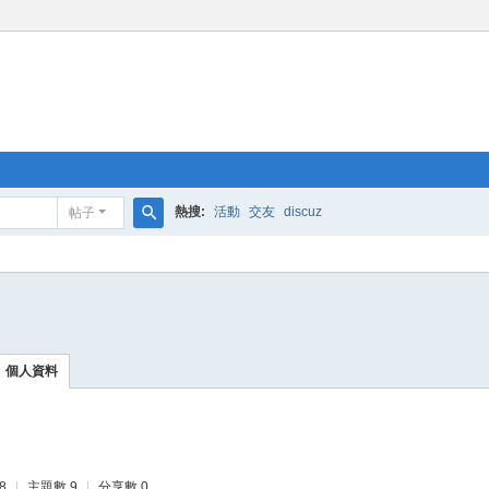
熱搜:
活動
交友
discuz
帖子
搜
索
個人資料
8
|
主題數 9
|
分享數 0