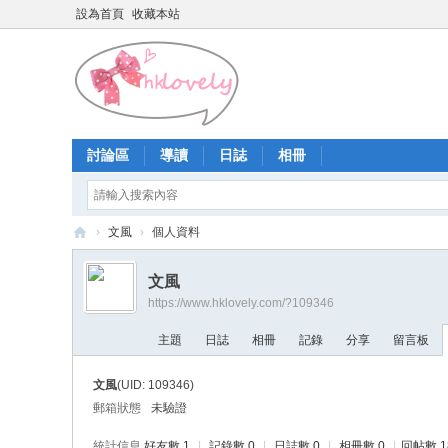
設為首頁
收藏本站
討論區
導讀
日誌
相冊
›
文風
›
個人資料
香
文風
港
https://www.hklovely.com/?109346
少
主題
日誌
相冊
記錄
分享
留言板
女
論
文風
(UID: 109346)
壇
郵箱狀態
未驗證
統計信息
好友數 1
|
記錄數 0
|
日誌數 0
|
相冊數 0
|
回帖數 1